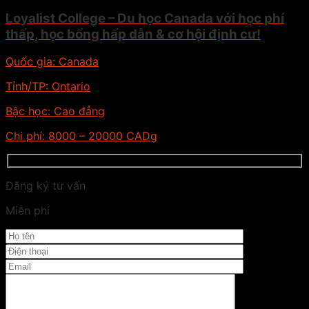
Loyalist College – Du học Canada với học phí
thấp, học bổng hấp dẫn & cơ hội định cư!
Quốc gia:
Canada
Tỉnh/TP:
Ontario
Bậc học:
Cao đẳng
Chi phí:
8000 – 20000 CADg
Đăng ký tư vấn
Miễn phí