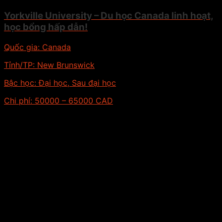
Yorkville University – Du học Canada linh hoạt,
học bổng hấp dẫn!
Quốc gia:
Canada
Tỉnh/TP:
New Brunswick
Bậc học:
Đại học, Sau đại học
Chi phí:
50000 – 65000 CAD