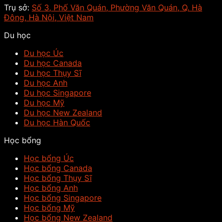
Trụ sở:
Số 3, Phố Văn Quán, Phường Văn Quán, Q. Hà
Đông, Hà Nội, Việt Nam
Du học
Du học Úc
Du học Canada
Du học Thụy Sĩ
Du học Anh
Du học Singapore
Du học Mỹ
Du học New Zealand
Du học Hàn Quốc
Học bổng
Học bổng Úc
Học bổng Canada
Học bổng Thụy Sĩ
Học bổng Anh
Học bổng Singapore
Học bổng Mỹ
Học bổng New Zealand