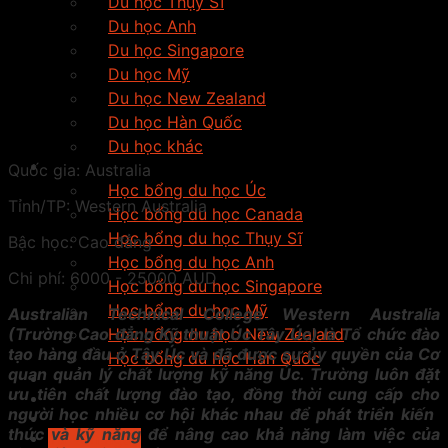
Du học Thụy Sĩ
Du học Anh
Du học Singapore
Du học Mỹ
Du học New Zealand
Du học Hàn Quốc
Du học khác
Học bổng
Quốc gia:
Australia
Học bổng du học Úc
Tỉnh/TP:
Western Australia
Học bổng du học Canada
Học bổng du học Thụy Sĩ
Bậc học:
Cao đẳng
Học bổng du học Anh
Chi phí:
6000 - 25000 AUD
Học bổng du học Singapore
Học bổng du học Mỹ
Australian Technical College Western Australia
(Trường Cao đẳng Kỹ thuật Úc Tây Úc) là Tổ chức đào
Học bổng du học New Zealand
tạo hàng đầu ở Tây Úc và đã được sự ủy quyền của Cơ
Học bổng du học Hàn Quốc
quan quản lý chất lượng kỹ năng Úc. Trường luôn đặt
Tiếng anh du học
ưu tiên chất lượng đào tạo, đồng thời cung cấp cho
Tin Tức
người học nhiều cơ hội khác nhau để phát triển kiến ​​
Tìm trường
thức và kỹ năng để nâng cao khả năng làm việc của
Tư vấn ngay