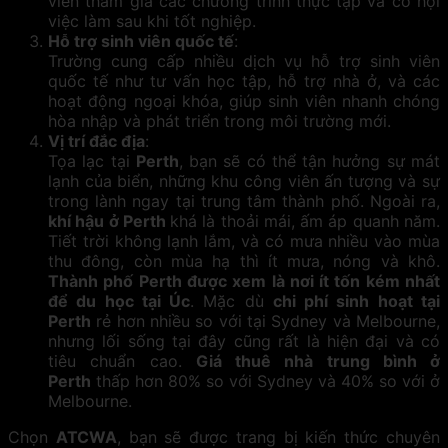
viên tham gia các chương trình thực tập và cơ hội
việc làm sau khi tốt nghiệp.
Hỗ trợ sinh viên quốc tế
:
Trường cung cấp nhiều dịch vụ hỗ trợ sinh viên
quốc tế như tư vấn học tập, hỗ trợ nhà ở, và các
hoạt động ngoại khóa, giúp sinh viên nhanh chóng
hòa nhập và phát triển trong môi trường mới.
Vị trí đắc địa
:
Tọa lạc tại
Perth
, bạn sẽ có thể tận hưởng sự mát
lạnh của biển, những khu công viên ấn tượng và sự
trong lành ngay tại trung tâm thành phố. Ngoài ra,
khí hậu ở Perth
khá là thoải mái, ấm áp quanh năm.
Tiết trời không lạnh lắm, và có mưa nhiều vào mùa
thu đông, còn mùa hạ thì ít mưa, nóng và khô.
Thành phố Perth được xem là nơi ít tốn kém nhất
để du học tại Úc
. Mặc dù
chi phí sinh hoạt tại
Perth
rẻ hơn nhiều so với tại Sydney và Melbourne,
nhưng lối sống tại đây cũng rất là hiện đại và có
tiêu chuẩn cao.
Giá thuê nhà trung bình ở
Perth
thấp hơn 80% so với Sydney và 40% so với ở
Melbourne.
Chọn
ATCWA
, bạn sẽ được trang bị kiến thức chuyên