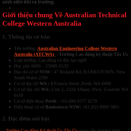
sinh viên khi ra trường.
Giới thiệu chung Về Australian Technical
College Western Australia
1. Thông tin cơ bản
Tên trường:
Australian Engineering College Western
Australia (ATCWA)
– Trường Cao đăng kỹ thuật Tây Úc
Loại trường: Cao đẳng và đào tạo nghề
Học phí: 6000 – 25000 AUD
Địa chỉ cơ sở
NSW
: 47 Rickard Rd, BANKSTOWN, New
South Wales 2200
Cơ sở địa chỉ
WA
:
8 Francis Street ,Perth, WA 6000
Cơ sở địa chỉ
WA:
Unit 2, 2324 Albany Hwy, Gosnells WA
6110
Cơ sở điện thoại
Perth
: +61 (08) 6377 8270
Điện thoại cơ sở
Bankstown NSW:
+61 (02) 9909 5801
2. Đặc điểm nổi bật
–
Trường Cao đẳng Kỹ thuật Úc Tây Úc
cung cấp chương trình