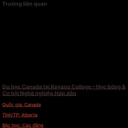
Trường liên quan
Du học Canada tại Keyano College – Học bổng &
Cơ hội Nghề nghiệp Hấp dẫn
Quốc gia:
Canada
Tỉnh/TP:
Alberta
Bậc học:
Cao đẳng