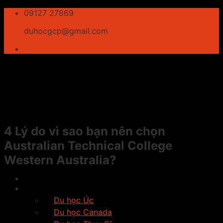
Skip
09127 27869
to
duhocgcp@gmail.com
content
4 Lý do vì sao bạn nên chọn
Australian Technical College
Western Australia?
Giới thiệu
Du học
Du học Úc
Du học Canada