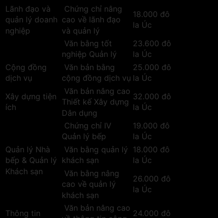
Lãnh đạo và
Chứng chỉ nâng
18.000 đô
quản lý doanh
cao về lãnh đạo
la Úc
nghiệp
và quản lý
Văn bằng tốt
23.600 đô
nghiệp Quản lý
la Úc
Cộng đồng
Văn bản bằng
25.000 đô
dịch vụ
cộng đồng dịch vụ
la Úc
Văn bản nâng cao
Xây dựng tiện
32.000 đô
Thiết kế Xây dựng
ích
la Úc
Dân dụng
Chứng chỉ IV
19.000 đô
Quản lý bếp
la Úc
Quản lý Nhà
Văn bằng quản lý
18.000 đô
bếp & Quản lý
khách sạn
la Úc
Khách sạn
Văn bằng nâng
26.000 đô
cao về quản lý
la Úc
khách sạn
Văn bản nâng cao
Thông tin
24.000 đô