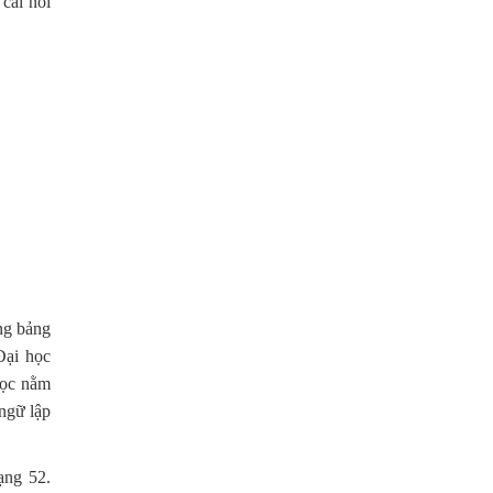
cái nôi
ng bảng
Đại học
học nằm
 ngữ lập
ạng 52.