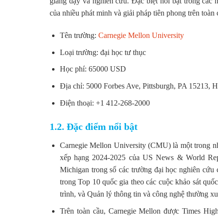
giảng dạy và nghiên cứu. Đặc biệt nổi bật trong các
của nhiều phát minh và giải pháp tiên phong trên toàn 
Tên trường:
Carnegie Mellon University
Loại trường: đại học tư thục
Học phí: 65000 USD
Địa chỉ: 5000 Forbes Ave, Pittsburgh, PA 15213, 
Điện thoại: +1 412-268-2000
1.2. Đặc điểm nổi bật
Carnegie Mellon University (CMU) là một trong nh
xếp hạng 2024-2025 của US News & World Repo
Michigan trong số các trường đại học nghiên cứu 
trong Top 10 quốc gia theo các cuộc khảo sát quốc
trình, và Quản lý thông tin và công nghệ thường x
Trên toàn cầu, Carnegie Mellon được Times Hig