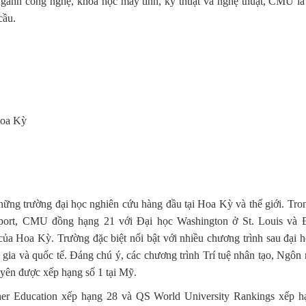
 ngành công nghệ, khoa học máy tính, kỹ thuật và nghệ thuật, CMU là 
cầu.
Hoa Kỳ
ững trường đại học nghiên cứu hàng đầu tại Hoa Kỳ và thế giới. Tro
rt, CMU đồng hạng 21 với Đại học Washington ở St. Louis và 
của Hoa Kỳ. Trường đặc biệt nổi bật với nhiều chương trình sau đại 
 gia và quốc tế. Đáng chú ý, các chương trình Trí tuệ nhân tạo, Ngôn
uyên được xếp hạng số 1 tại Mỹ.
her Education xếp hạng 28 và QS World University Rankings xếp h