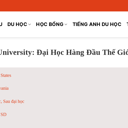
U
DU HỌC
HỌC BỔNG
TIẾNG ANH DU HỌC
niversity: Đại Học Hàng Đầu Thế Gi
 States
vania
, Sau đại học
USD