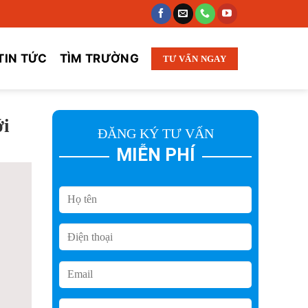
TIN TỨC
TÌM TRƯỜNG
TƯ VẤN NGAY
ới
ĐĂNG KÝ TƯ VẤN
MIỄN PHÍ