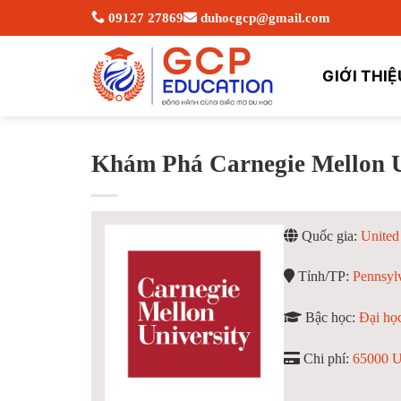
Skip
09127 27869
duhocgcp@gmail.com
to
content
GIỚI THIỆ
Khám Phá Carnegie Mellon U
Quốc gia:
United
Tỉnh/TP:
Pennsyl
Bậc học:
Đại học
Chi phí:
65000 