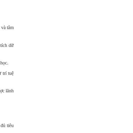
 và tâm
tích dữ
 học.
trí tuệ
ợc lãnh
đủ tiêu