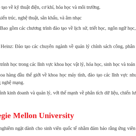
ạo về kỹ thuật điện, cơ khí, hóa học và môi trường.
ến trúc, nghệ thuật, sân khấu, và âm nhạc
ao gồm các chương trình đào tạo về lịch sử, triết học, ngôn ngữ học,
Heinz: Đào tạo các chuyên ngành về quản lý chính sách công, phân 
nh học trong các lĩnh vực khoa học vật lý, hóa học, sinh học và toán
 hàng đầu thế giới về khoa học máy tính, đào tạo các lĩnh vực như 
ng nghệ mạng.
h kinh doanh và quản lý, với thế mạnh về phân tích dữ liệu, chiến lư
gie Mellon University
nghiêm ngặt dành cho sinh viên quốc tế nhằm đảm bảo rằng ứng viên 