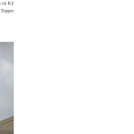
h và Kỹ
 Tepper