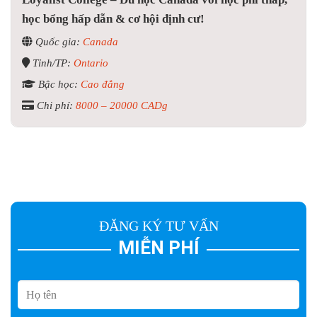
học bổng hấp dẫn & cơ hội định cư!
Quốc gia:
Canada
Tỉnh/TP:
Ontario
Bậc học:
Cao đẳng
Chi phí:
8000 – 20000 CADg
ĐĂNG KÝ TƯ VẤN
MIỄN PHÍ