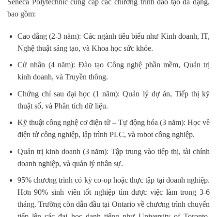
Seneca Polytechnic cung cấp các chương trình đào tạo đa dạng,
bao gồm:
Cao đẳng (2-3 năm): Các ngành tiêu biểu như Kinh doanh, IT,
Nghệ thuật sáng tạo, và Khoa học sức khỏe.
Cử nhân (4 năm): Đào tạo Công nghệ phần mềm, Quản trị
kinh doanh, và Truyền thông.
Chứng chỉ sau đại học (1 năm): Quản lý dự án, Tiếp thị kỹ
thuật số, và Phân tích dữ liệu.
Kỹ thuật công nghệ cơ điện tử – Tự động hóa (3 năm): Học về
điện tử công nghiệp, lập trình PLC, và robot công nghiệp.
Quản trị kinh doanh (3 năm): Tập trung vào tiếp thị, tài chính
doanh nghiệp, và quản lý nhân sự.
95% chương trình có kỳ co-op hoặc thực tập tại doanh nghiệp.
Hơn 90% sinh viên tốt nghiệp tìm được việc làm trong 3-6
tháng. Trường còn dẫn đầu tại Ontario về chương trình chuyển
tiếp lên các đại học danh tiếng như University of Toronto,