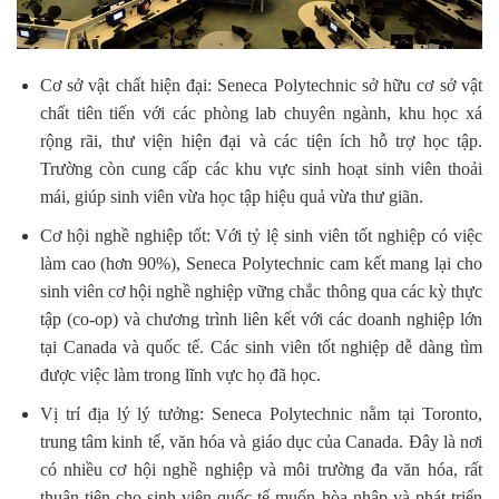
Cơ sở vật chất hiện đại: Seneca Polytechnic sở hữu cơ sở vật
chất tiên tiến với các phòng lab chuyên ngành, khu học xá
rộng rãi, thư viện hiện đại và các tiện ích hỗ trợ học tập.
Trường còn cung cấp các khu vực sinh hoạt sinh viên thoải
mái, giúp sinh viên vừa học tập hiệu quả vừa thư giãn.
Cơ hội nghề nghiệp tốt: Với tỷ lệ sinh viên tốt nghiệp có việc
làm cao (hơn 90%), Seneca Polytechnic cam kết mang lại cho
sinh viên cơ hội nghề nghiệp vững chắc thông qua các kỳ thực
tập (co-op) và chương trình liên kết với các doanh nghiệp lớn
tại Canada và quốc tế. Các sinh viên tốt nghiệp dễ dàng tìm
được việc làm trong lĩnh vực họ đã học.
Vị trí địa lý lý tưởng: Seneca Polytechnic nằm tại Toronto,
trung tâm kinh tế, văn hóa và giáo dục của Canada. Đây là nơi
có nhiều cơ hội nghề nghiệp và môi trường đa văn hóa, rất
thuận tiện cho sinh viên quốc tế muốn hòa nhập và phát triển