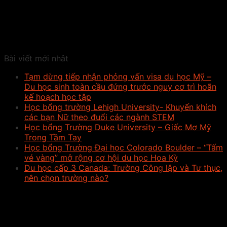
Bài viết mới nhât
Tạm dừng tiếp nhận phỏng vấn visa du học Mỹ –
Du học sinh toàn cầu đứng trước nguy cơ trì hoãn
kế hoạch học tập
Học bổng trường Lehigh University- Khuyến khích
các bạn Nữ theo đuổi các ngành STEM
Học bổng Trường Duke University – Giấc Mơ Mỹ
Trong Tầm Tay
Học bổng Trường Đại học Colorado Boulder – “Tấm
vé vàng” mở rộng cơ hội du học Hoa Kỳ
Du học cấp 3 Canada: Trường Công lập và Tư thục,
nên chọn trường nào?