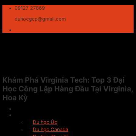
Skip
09127 27869
to
duhocgcp@gmail.com
content
Khám Phá Virginia Tech: Top 3 Đại
Học Công Lập Hàng Đầu Tại Virginia,
Hoa Kỳ
Giới thiệu
Du học
Du học Úc
Du học Canada