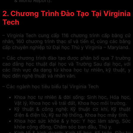
& World Report).
2. Chương Trình Đào Tạo Tại Virginia
Tech
– Virginia Tech cung cấp 116 chương trình cấp bằng cử
nhân, 160 chương trình thạc sĩ và tiến sĩ, cùng các bằng
cấp chuyên nghiệp từ Đại học Thú y Virginia – Maryland.
– Các chương trình đào tạo được phân bổ qua 7 trường
cao đẳng học thuật đại học và Trường Sau đại học, với
các lĩnh vực đa dạng từ khoa học tự nhiên, kỹ thuật, y
học đến nghệ thuật và nhân văn.
– Các ngành học tiêu biểu tại Virginia Tech
Khoa học tự nhiên & đời sống: Sinh học, Hóa học,
Vật lý, Khoa học về trái đất, Khoa học môi trường.
Kỹ thuật & công nghệ: Kỹ thuật cơ khí, Kỹ thuật
điện & điện tử, Kỹ sư hệ thống, Khoa học máy tính.
Khoa học sức khỏe & y học: Y học lâm sàng, Sức
khỏe cộng đồng, Chăm sóc ban đầu, Thú y.
Kinh tế & kinh doanh: Kinh tế học, Kế toán, Đầu tư