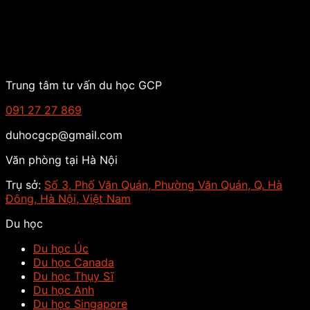
Trung tâm tư vấn du học GCP
091 27 27 869
duhocgcp@gmail.com
Văn phòng tại Hà Nội
Trụ sở:
Số 3, Phố Văn Quán, Phường Văn Quán, Q. Hà
Đông, Hà Nội, Việt Nam
Du học
Du học Úc
Du học Canada
Du học Thụy Sĩ
Du học Anh
Du học Singapore