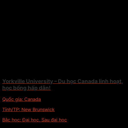
Yorkville University – Du học Canada linh hoạt,
học bổng hấp dẫn!
Quốc gia:
Canada
Tỉnh/TP:
New Brunswick
Bậc học:
Đại học, Sau đại học