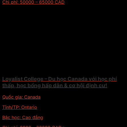
Chi phí:
50000 – 65000 CAD
Loyalist College – Du học Canada với học phí
thấp, học bổng hấp dẫn & cơ hội định cư!
Quốc gia:
Canada
Tỉnh/TP:
Ontario
Bậc học:
Cao đẳng