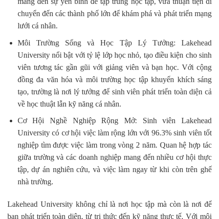
mang đến sự yên bình để tập trung học tập, vừa thuận tiện di
chuyển đến các thành phố lớn để khám phá và phát triển mạng
lưới cá nhân.
Môi Trường Sống và Học Tập Lý Tưởng: Lakehead
University nổi bật với tỷ lệ lớp học nhỏ, tạo điều kiện cho sinh
viên tương tác gần gũi với giảng viên và bạn học. Với cộng
đồng đa văn hóa và môi trường học tập khuyến khích sáng
tạo, trường là nơi lý tưởng để sinh viên phát triển toàn diện cả
về học thuật lẫn kỹ năng cá nhân.
Cơ Hội Nghề Nghiệp Rộng Mở: Sinh viên Lakehead
University có cơ hội việc làm rộng lớn với 96.3% sinh viên tốt
nghiệp tìm được việc làm trong vòng 2 năm. Quan hệ hợp tác
giữa trường và các doanh nghiệp mang đến nhiều cơ hội thực
tập, dự án nghiên cứu, và việc làm ngay từ khi còn trên ghế
nhà trường.
Lakehead University không chỉ là nơi học tập mà còn là nơi để
bạn phát triển toàn diện, từ tri thức đến kỹ năng thực tế. Với môi