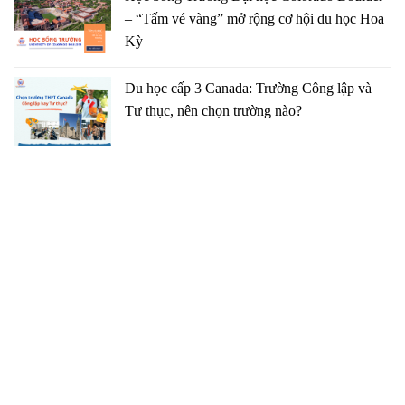
– “Tấm vé vàng” mở rộng cơ hội du học Hoa
Kỳ
Du học cấp 3 Canada: Trường Công lập và
Tư thục, nên chọn trường nào?
TRUNG TÂM TƯ VẤN DU HỌC GCP
091 27 27 869