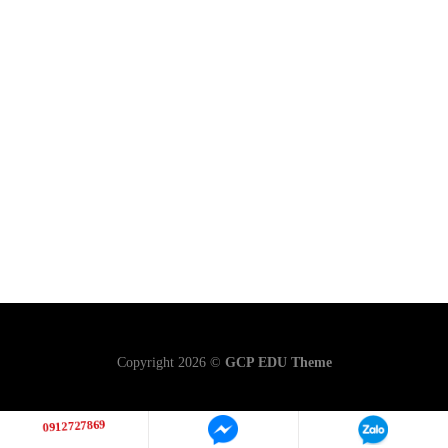
THEO DÕI CHÚNG TÔI
Copyright 2026 ©
GCP EDU Theme
0912727869