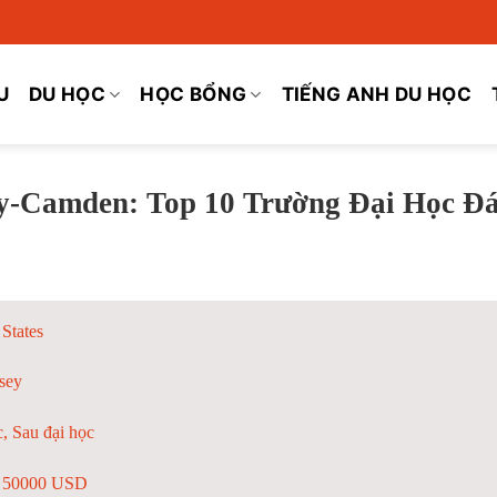
U
DU HỌC
HỌC BỔNG
TIẾNG ANH DU HỌC
ty-Camden: Top 10 Trường Đại Học Đ
 States
sey
, Sau đại học
– 50000 USD