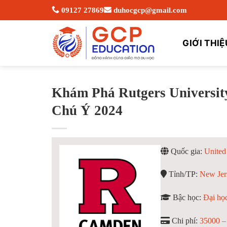
Skip
09127 27869
duhocgcp@gmail.com
to
content
GIỚI THIỆ
Khám Phá Rutgers Universi
Chú Ý 2024
Quốc gia:
United
Tỉnh/TP:
New Jer
Bậc học:
Đại học
Chi phí:
35000 