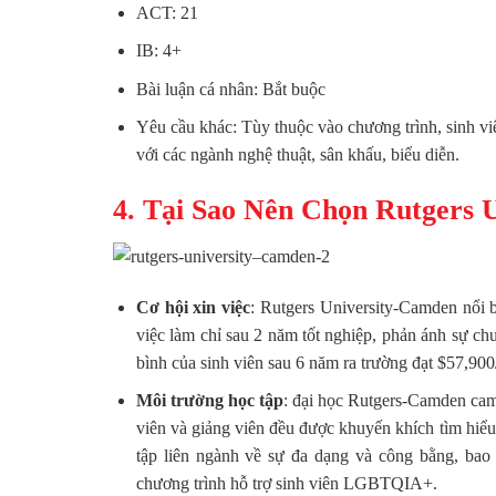
ACT: 21
IB: 4+
Bài luận cá nhân: Bắt buộc
Yêu cầu khác: Tùy thuộc vào chương trình, sinh viê
với các ngành nghệ thuật, sân khấu, biểu diễn.
4. Tại Sao Nên Chọn Rutgers 
Cơ h
ội x
in việc
: Rutgers University-Camden nổi b
việc làm chỉ sau 2 năm tốt nghiệp, phản ánh sự chu
bình của sinh viên sau 6 năm ra trường đạt $57,90
Môi trường học tập
: đại học Rutgers-Camden cam
viên và giảng viên đều được khuyến khích tìm hiểu
tập liên ngành về sự đa dạng và công bằng, ba
chương trình hỗ trợ sinh viên LGBTQIA+.