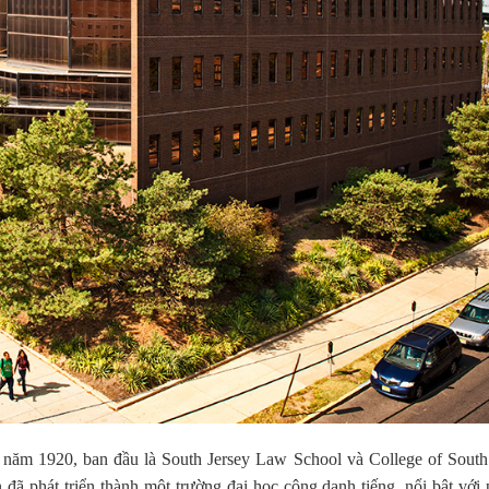
năm 1920, ban đầu là South Jersey Law School và College of South 
đã phát triển thành một trường đại học công danh tiếng, nổi bật với