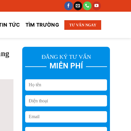
TIN TỨC
TÌM TRƯỜNG
TƯ VẤN NGAY
áng
ĐĂNG KÝ TƯ VẤN
MIỄN PHÍ