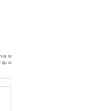
 Với 38
c tập và