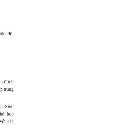
biệt đối
ìm được
ập trung
p. Sinh
ình học
với các