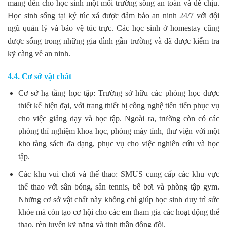
mang đến cho học sinh một môi trường sống an toàn và dễ chịu.
Học sinh sống tại ký túc xá được đảm bảo an ninh 24/7 với đội
ngũ quản lý và bảo vệ túc trực. Các học sinh ở homestay cũng
được sống trong những gia đình gần trường và đã được kiểm tra
kỹ càng về an ninh.
4.4. Cơ sở vật chất
Cơ sở hạ tầng học tập: Trường sở hữu các phòng học được
thiết kế hiện đại, với trang thiết bị công nghệ tiên tiến phục vụ
cho việc giảng dạy và học tập. Ngoài ra, trường còn có các
phòng thí nghiệm khoa học, phòng máy tính, thư viện với một
kho tàng sách đa dạng, phục vụ cho việc nghiên cứu và học
tập.
Các khu vui chơi và thể thao: SMUS cung cấp các khu vực
thể thao với sân bóng, sân tennis, bể bơi và phòng tập gym.
Những cơ sở vật chất này không chỉ giúp học sinh duy trì sức
khỏe mà còn tạo cơ hội cho các em tham gia các hoạt động thể
thao, rèn luyện kỹ năng và tinh thần đồng đội.