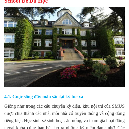
School Để Du Học
4.1. Cuộc sống đầy màu sắc tại ký túc xá
Giống như trong các câu chuyện kỳ diệu, khu nội trú của SMUS
được chia thành các nhà, mỗi nhà có truyền thống và cộng đồng
riêng biệt. Học sinh sẽ sinh hoạt, ăn uống, và tham gia hoạt động
ngoại khóa cùng bạn bè, tạo ra những kỷ niệm đáng nhớ. Các