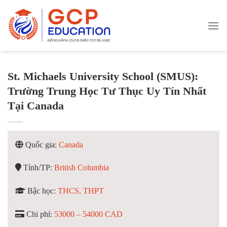
Skip
to
content
St. Michaels University School (SMUS):
Trường Trung Học Tư Thục Uy Tín Nhất
Tại Canada
Quốc gia:
Canada
Tỉnh/TP:
British Columbia
Bậc học:
THCS, THPT
Chi phí:
53000 – 54000 CAD