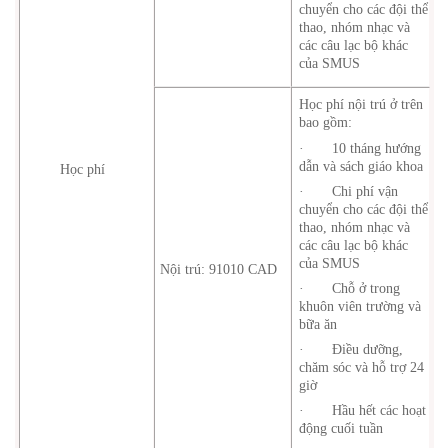
chuyển cho các đội thể
thao, nhóm nhạc và
các câu lạc bộ khác
của SMUS
Học phí nội trú ở trên
bao gồm:
· 10 tháng hướng
dẫn và sách giáo khoa
Học phí
· Chi phí vận
chuyển cho các đội thể
thao, nhóm nhạc và
các câu lạc bộ khác
của SMUS
Nội trú: 91010 CAD
· Chỗ ở trong
khuôn viên trường và
bữa ăn
· Điều dưỡng,
chăm sóc và hỗ trợ 24
giờ
· Hầu hết các hoạt
động cuối tuần