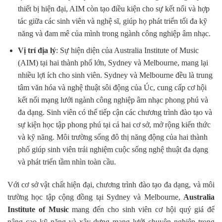
thiết bị hiện đại, AIM còn tạo điều kiện cho sự kết nối và hợp
tác giữa các sinh viên và nghệ sĩ, giúp họ phát triển tối đa kỹ
năng và đam mê của mình trong ngành công nghiệp âm nhạc.
Vị trí địa lý
: Sự hiện diện của Australia Institute of Music
(AIM) tại hai thành phố lớn, Sydney và Melbourne, mang lại
nhiều lợi ích cho sinh viên. Sydney và Melbourne đều là trung
tâm văn hóa và nghệ thuật sôi động của Úc, cung cấp cơ hội
kết nối mạng lưới ngành công nghiệp âm nhạc phong phú và
đa dạng. Sinh viên có thể tiếp cận các chương trình đào tạo và
sự kiện học tập phong phú tại cả hai cơ sở, mở rộng kiến thức
và kỹ năng. Môi trường sống đô thị năng động của hai thành
phố giúp sinh viên trải nghiệm cuộc sống nghệ thuật đa dạng
và phát triển tầm nhìn toàn cầu.
Với cơ sở vật chất hiện đại, chương trình đào tạo đa dạng, và môi
trường học tập cộng đồng tại Sydney và Melbourne,
Australia
Institute of Music
mang đến cho sinh viên cơ hội quý giá để
nâng cao kỹ năng và xây dựng mạng lưới chuyên nghiệp trong