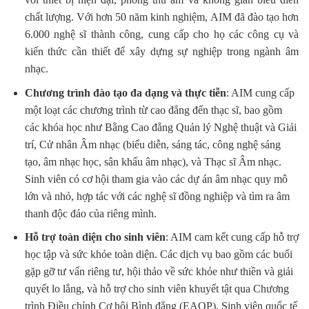
chất lượng. Với hơn 50 năm kinh nghiệm, AIM đã đào tạo hơn
6.000 nghệ sĩ thành công, cung cấp cho họ các công cụ và
kiến thức cần thiết để xây dựng sự nghiệp trong ngành âm
nhạc.
Chương trình đào tạo đa dạng và thực tiễn
: AIM cung cấp
một loạt các chương trình từ cao đẳng đến thạc sĩ, bao gồm
các khóa học như Bằng Cao đẳng Quản lý Nghệ thuật và Giải
trí, Cử nhân Âm nhạc (biểu diễn, sáng tác, công nghệ sáng
tạo, âm nhạc học, sân khấu âm nhạc), và Thạc sĩ Âm nhạc.
Sinh viên có cơ hội tham gia vào các dự án âm nhạc quy mô
lớn và nhỏ, hợp tác với các nghệ sĩ đồng nghiệp và tìm ra âm
thanh độc đáo của riêng mình.
Hỗ trợ toàn diện cho sinh viên
: AIM cam kết cung cấp hỗ trợ
học tập và sức khỏe toàn diện. Các dịch vụ bao gồm các buổi
gặp gỡ tư vấn riêng tư, hội thảo về sức khỏe như thiền và giải
quyết lo lắng, và hỗ trợ cho sinh viên khuyết tật qua Chương
trình Điều chỉnh Cơ hội Bình đẳng (EAOP). Sinh viên quốc tế