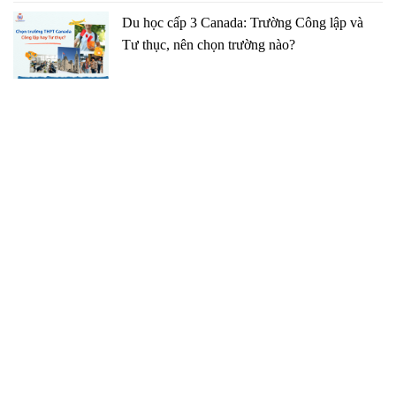
Du học cấp 3 Canada: Trường Công lập và
Tư thục, nên chọn trường nào?
TRUNG TÂM TƯ VẤN DU HỌC GCP
091 27 27 869
duhocgcp@gmail.com
VĂN PHÒNG TẠI HÀ NỘI