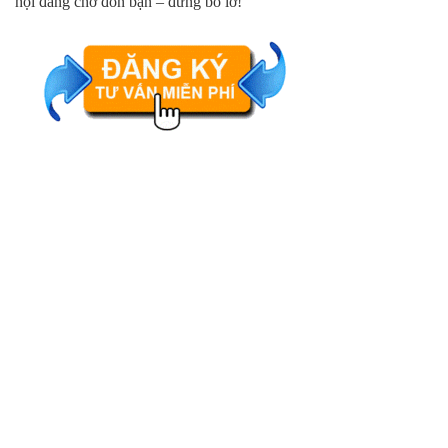
hội đang chờ đón bạn – đừng bỏ lỡ!