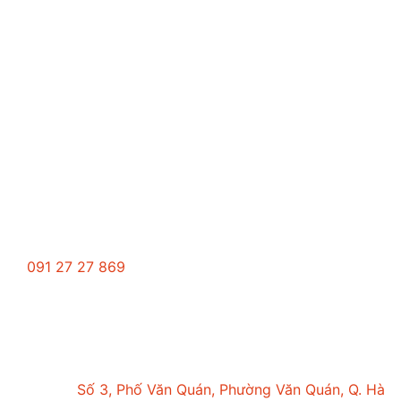
Trung tâm tư vấn du học GCP
091 27 27 869
duhocgcp@gmail.com
Văn phòng tại Hà Nội
Trụ sở:
Số 3, Phố Văn Quán, Phường Văn Quán, Q. Hà