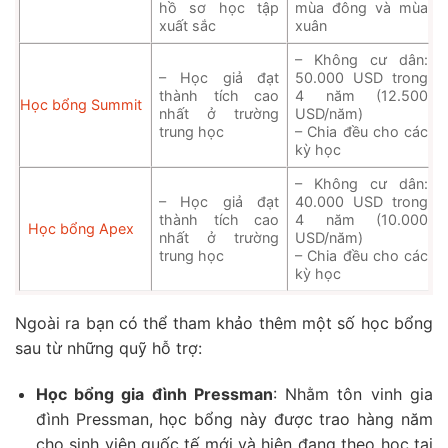
hồ sơ học tập
mùa đông và mùa
xuất sắc
xuân
– Không cư dân:
– Học giả đạt
50.000 USD trong
thành tích cao
4 năm (12.500
Học bổng Summit
nhất ở trường
USD/năm)
trung học
– Chia đều cho các
kỳ học
– Không cư dân:
– Học giả đạt
40.000 USD trong
thành tích cao
4 năm (10.000
Học bổng Apex
nhất ở trường
USD/năm)
trung học
– Chia đều cho các
kỳ học
Ngoài ra bạn có thể tham khảo thêm một số học bổng
sau từ những quỹ hỗ trợ:
Học bổng gia đình Pressman
: Nhằm tôn vinh gia
đình Pressman, học bổng này được trao hàng năm
cho sinh viên quốc tế mới và hiện đang theo học tại