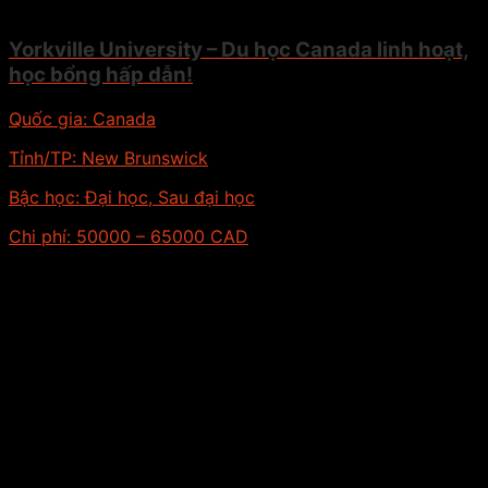
Yorkville University – Du học Canada linh hoạt,
học bổng hấp dẫn!
Quốc gia:
Canada
Tỉnh/TP:
New Brunswick
Bậc học:
Đại học, Sau đại học
Chi phí:
50000 – 65000 CAD