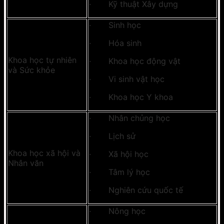
· Kỹ thuật Xây dựng
· Sinh học
· Hóa sinh
Khoa học tự nhiên
· Khoa học động vật
và Sức khỏe
· Vi sinh vật học
· Khoa học Y khoa
· Nhân chủng học
· Lịch sử
Khoa học xã hội và
· Xã hội học
Nhân văn
· Tâm lý học
· Nghiên cứu quốc tế
· Nông học