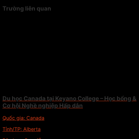
Trường liên quan
Du học Canada tại Keyano College – Học bổng &
Cơ hội Nghề nghiệp Hấp dẫn
Quốc gia:
Canada
Tỉnh/TP:
Alberta