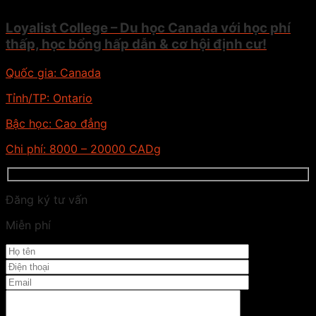
Loyalist College – Du học Canada với học phí
thấp, học bổng hấp dẫn & cơ hội định cư!
Quốc gia:
Canada
Tỉnh/TP:
Ontario
Bậc học:
Cao đẳng
Chi phí:
8000 – 20000 CADg
Đăng ký tư vấn
Miễn phí