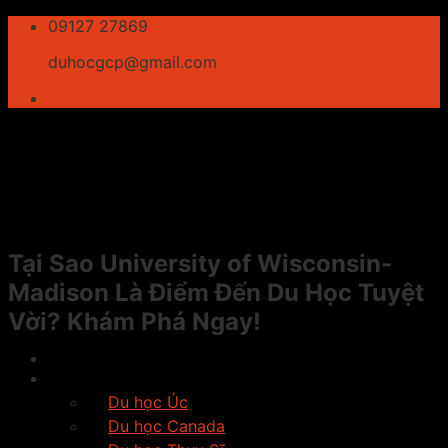
Skip
09127 27869
to
duhocgcp@gmail.com
content
Tại Sao University of Wisconsin-
Madison Là Điểm Đến Du Học Tuyệt
Vời? Khám Phá Ngay!
Giới thiệu
Du học
Du học Úc
Du học Canada