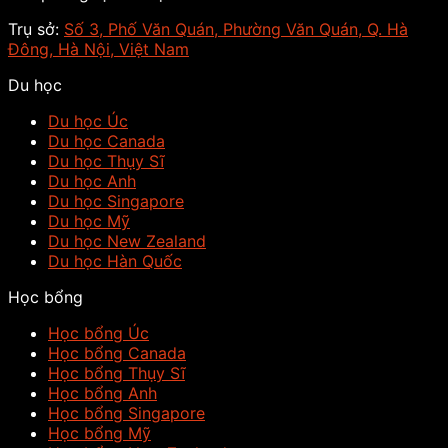
Trụ sở:
Số 3, Phố Văn Quán, Phường Văn Quán, Q. Hà
Đông, Hà Nội, Việt Nam
Du học
Du học Úc
Du học Canada
Du học Thụy Sĩ
Du học Anh
Du học Singapore
Du học Mỹ
Du học New Zealand
Du học Hàn Quốc
Học bổng
Học bổng Úc
Học bổng Canada
Học bổng Thụy Sĩ
Học bổng Anh
Học bổng Singapore
Học bổng Mỹ