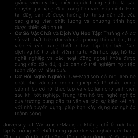
giảng viên uy tín, nhiều người trong số họ là các
chuyên gia hàng đầu trong lĩnh vực của mình. Học
tại đây, bạn sẽ được hưởng lợi từ sự dẫn dắt của
các giảng viên chất lượng và chương trình học
được thiết kế tinh tế.
Cơ Sở Vật Chất và Dịch Vụ Học Tập
: Trường có cơ
sở vật chất hiện đại với các phòng thí nghiệm, thư
viện và các trang thiết bị học tập tiên tiến. Các
dịch vụ hỗ trợ sinh viên như tư vấn học tập, hỗ trợ
nghề nghiệp và các hoạt động ngoại khóa được
cung cấp đầy đủ, giúp bạn có trải nghiệm học tập
toàn diện và hiệu quả.
Cơ Hội Nghề Nghiệp
: UW-Madison có mối liên hệ
chặt chẽ với các doanh nghiệp và tổ chức, cung
cấp nhiều cơ hội thực tập và việc làm cho sinh viên
sau khi tốt nghiệp. Trung tâm hỗ trợ nghề nghiệp
của trường cung cấp tư vấn và các sự kiện kết nối
với nhà tuyển dụng, giúp bạn xây dựng sự nghiệp
thành công.
University of Wisconsin-Madison không chỉ là nơi học
tập lý tưởng với chất lượng giáo dục và nghiên cứu hàng
đầu, mà còn là một cộng đồng năng động và đa dạng,