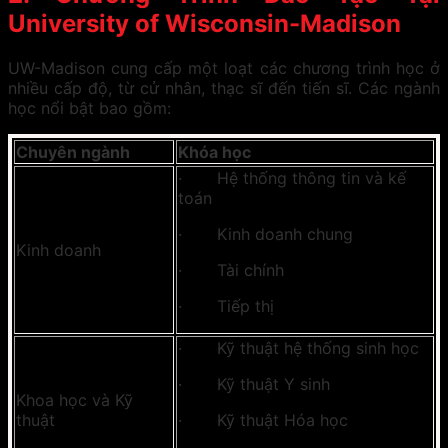
University of Wisconsin-Madison
UW-Madison cung cấp một loạt các chương trình học ở
nhiều cấp độ, từ cử nhân, thạc sĩ đến tiến sĩ. Các ngành
học nổi bật bao gồm:
Chuyên ngành
Khóa học
· Hệ thống thông tin và kế
toán
· Kinh doanh chung
Kinh doanh
· Tài chính
· Tiếp thị
· Kỹ thuật hệ thống sinh học
· Kỹ thuật Y sinh
Khoa học và Kỹ
thuật
· Kỹ thuật Hóa học