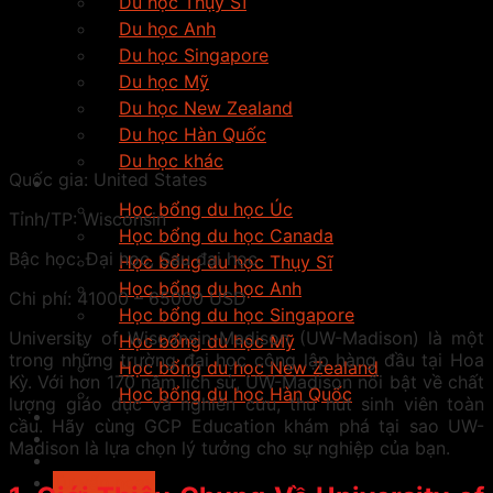
Du học Thụy Sĩ
Du học Anh
Du học Singapore
Du học Mỹ
Du học New Zealand
Du học Hàn Quốc
Du học khác
Quốc gia:
United States
Học bổng
Học bổng du học Úc
Tỉnh/TP:
Wisconsin
Học bổng du học Canada
Bậc học:
Đại học, Sau đại học
Học bổng du học Thụy Sĩ
Học bổng du học Anh
Chi phí:
41000 – 65000 USD
Học bổng du học Singapore
University of Wisconsin-Madison (UW-Madison) là một
Học bổng du học Mỹ
trong những trường đại học công lập hàng đầu tại Hoa
Học bổng du học New Zealand
Kỳ. Với hơn 170 năm lịch sử, UW-Madison nổi bật về chất
Học bổng du học Hàn Quốc
lượng giáo dục và nghiên cứu, thu hút sinh viên toàn
Tiếng anh du học
cầu. Hãy cùng GCP Education khám phá tại sao UW-
Tin Tức
Madison là lựa chọn lý tưởng cho sự nghiệp của bạn.
Tìm trường
Tư vấn ngay