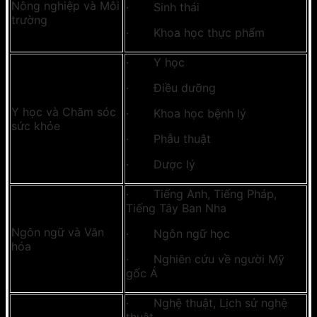
Nông nghiệp và Môi
· Sinh thái
trường
· Khoa học thực phẩm
· Y học
· Điều dưỡng
Y học và Chăm sóc
· Khoa học bệnh lý
sức khỏe
· Phẫu thuật
· Dược lý
· Tiếng Anh, Tiếng Pháp,
Tiếng Tây Ban Nha
Ngôn ngữ và Văn
· Ngôn ngữ học
hóa
· Nghiên cứu về người Mỹ
gốc Á
· Nghệ thuật, Lịch sử nghệ
thuật