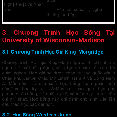
Nghệ thuật và Nhân
văn
· Văn học so sánh, Nghệ
thuật giao tiếp
3. Chương Trình Học Bổng Tại
University of Wisconsin-Madison
3.1
.
Chương Trình Học Giả King-Morgridge
Chương trình Học giả King-Morgridge dành cho những
người trẻ tuổi năng động, sáng tạo và cam kết xóa đói
giảm nghèo. Học giả sẽ được chọn từ các quốc gia ở
Châu Phi, Caribe, Châu Mỹ Latinh, Nam Á và Đông Nam
Á. Mỗi năm, có sáu suất học bổng toàn phần bốn
năm/tám học kỳ tại UW-Madison, bao gồm học phí,
phòng ở, ăn uống, bảo hiểm y tế, vé máy bay và trợ cấp
chi phí khác. Học bổng này chỉ dành cho sinh viên lần
đầu theo học bậc đại học.
3.2. Học Bổng Western Union