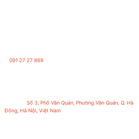
Trung tâm tư vấn du học GCP
091 27 27 869
duhocgcp@gmail.com
Văn phòng tại Hà Nội
Trụ sở:
Số 3, Phố Văn Quán, Phường Văn Quán, Q. Hà
Đông, Hà Nội, Việt Nam
Du học