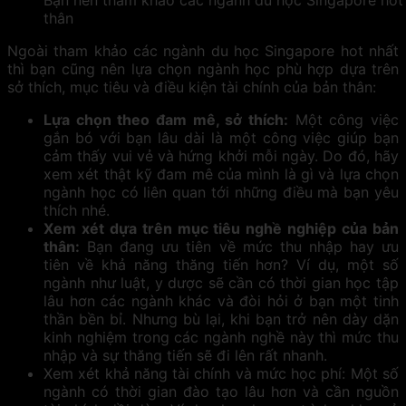
Bạn nên tham khảo các ngành du học Singapore hot
thân
Ngoài tham khảo các ngành du học Singapore hot nhất
thì bạn cũng nên lựa chọn ngành học phù hợp dựa trên
sở thích, mục tiêu và điều kiện tài chính của bản thân:
Lựa chọn theo đam mê, sở thích:
Một công việc
gắn bó với bạn lâu dài là một công việc giúp bạn
cảm thấy vui vẻ và hứng khởi mỗi ngày. Do đó, hãy
xem xét thật kỹ đam mê của mình là gì và lựa chọn
ngành học có liên quan tới những điều mà bạn yêu
thích nhé.
Xem xét dựa trên mục tiêu nghề nghiệp của bản
thân:
Bạn đang ưu tiên về mức thu nhập hay ưu
tiên về khả năng thăng tiến hơn? Ví dụ, một số
ngành như luật, y dược sẽ cần có thời gian học tập
lâu hơn các ngành khác và đòi hỏi ở bạn một tinh
thần bền bỉ. Nhưng bù lại, khi bạn trở nên dày dặn
kinh nghiệm trong các ngành nghề này thì mức thu
nhập và sự thăng tiến sẽ đi lên rất nhanh.
Xem xét khả năng tài chính và mức học phí: Một số
ngành có thời gian đào tạo lâu hơn và cần nguồn