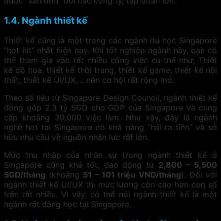
được “săn đón” bởi các công ty, tập đoàn lớn.
1.4. Ngành thiết kế
Thiết kế cũng là một trong các ngành du học Singapore
“hot hit” nhất hiện nay. Khi tốt nghiệp ngành này, bạn có
thể tham gia vào rất nhiều công việc cụ thể như; Thiết
kế đồ họa, thiết kế thời trang, thiết kế game, thiết kế nội
thất, thiết kế UI/UX,… nên cơ hội rất rộng mở.
Theo số liệu từ Singapore Design Council, ngành thiết kế
đóng góp 2.3 tỷ SGD cho GDP của Singapore và cung
cấp khoảng 30,000 việc làm. Như vậy, đây là ngành
nghề hot tại Singapore có khả năng “hái ra tiền” và sở
hữu nhu cầu về nguồn nhân lực rất lớn.
Mức thu nhập của nhân sự trong ngành thiết kế ở
Singapore cũng khá tốt, dao động từ
2,800 – 5,500
SGD/tháng
(khoảng
51 – 101 triệu VND/tháng
). Đối với
ngành thiết kế UI/UX thì mức lương còn cao hơn con số
trên rất nhiều. Vì vậy, có thể nói ngành thiết kế là một
ngành rất đáng học tại Singapore.