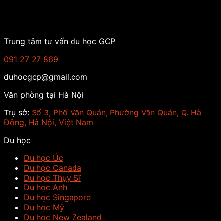
Trung tâm tư vấn du học GCP
091 27 27 869
duhocgcp@gmail.com
Văn phòng tại Hà Nội
Trụ sở:
Số 3, Phố Văn Quán, Phường Văn Quán, Q. Hà
Đông, Hà Nội, Việt Nam
Du học
Du học Úc
Du học Canada
Du học Thụy Sĩ
Du học Anh
Du học Singapore
Du học Mỹ
Du học New Zealand