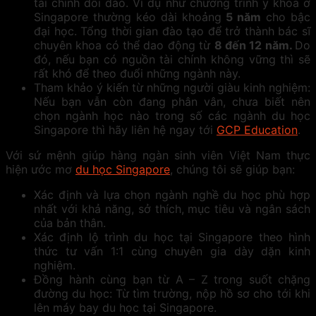
tài chính dồi dào. Ví dụ như chương trình y khoa ở
Singapore thường kéo dài khoảng
5 năm
cho bậc
đại học. Tổng thời gian đào tạo để trở thành bác sĩ
chuyên khoa có thể dao động từ
8 đến 12 năm.
Do
đó, nếu bạn có nguồn tài chính không vững thì sẽ
rất khó để theo đuổi những ngành này.
Tham khảo ý kiến từ những người giàu kinh nghiệm:
Nếu bạn vẫn còn đang phân vân, chưa biết nên
chọn ngành học nào trong số các ngành du học
Singapore thì hãy liên hệ ngay tới
GCP Education
.
Với sứ mệnh giúp hàng ngàn sinh viên Việt Nam thực
hiện ước mơ
du học Singapore
, chúng tôi sẽ giúp bạn:
Xác định và lựa chọn ngành nghề du học phù hợp
nhất với khả năng, sở thích, mục tiêu và ngân sách
của bản thân.
Xác định lộ trình du học tại Singapore theo hình
thức tư vấn 1:1 cùng chuyên gia dày dặn kinh
nghiệm.
Đồng hành cùng bạn từ A – Z trong suốt chặng
đường du học: Từ tìm trường, nộp hồ sơ cho tới khi
lên máy bay du học tại Singapore.