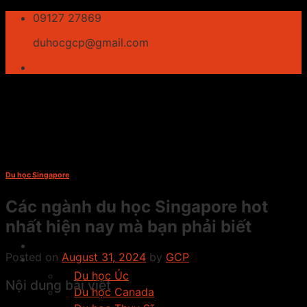
Skip
09127 27869
to
duhocgcp@gmail.com
content
Du học Singapore
Các ngành du học Singapore hot
nhất hiện nay mà bạn phải biết
Giới thiệu
Posted on
August 31, 2024
by
GCP
Du học
Du học Úc
Nội dung bài viết
Du học Canada