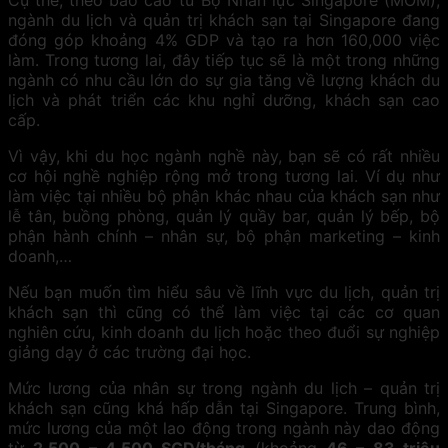
Cụ thể, theo báo cáo từ Bộ Nhân lực Singapore (MOM),
ngành du lịch và quản trị khách sạn tại Singapore đang
đóng góp khoảng 4% GDP và tạo ra hơn 160,000 việc
làm. Trong tương lai, đây tiếp tục sẽ là một trong những
ngành có nhu cầu lớn do sự gia tăng về lượng khách du
lịch và phát triển các khu nghỉ dưỡng, khách sạn cao
cấp.
Vì vậy, khi du học ngành nghề này, bạn sẽ có rất nhiều
cơ hội nghề nghiệp rộng mở trong tương lai. Ví dụ như
làm việc tại nhiều bộ phận khác nhau của khách sạn như
lễ tân, buồng phòng, quản lý quầy bar, quản lý bếp, bộ
phận hành chính – nhân sự, bộ phận marketing – kinh
doanh,…
Nếu bạn muốn tìm hiểu sâu về lĩnh vực du lịch, quản trị
khách sạn thì cũng có thể làm việc tại các cơ quan
nghiên cứu, kinh doanh du lịch hoặc theo đuổi sự nghiệp
giảng dạy ở các trường đại học.
Mức lương của nhân sự trong ngành du lịch – quản trị
khách sạn cũng khá hấp dẫn tại Singapore. Trung bình,
mức lương của một lao động trong ngành này dao động