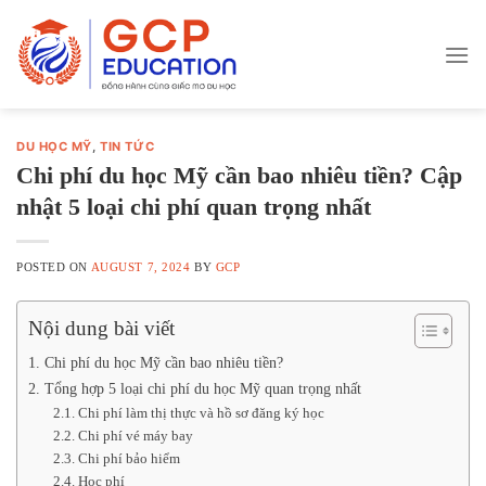
Skip
to
content
DU HỌC MỸ
,
TIN TỨC
Chi phí du học Mỹ cần bao nhiêu tiền? Cập
nhật 5 loại chi phí quan trọng nhất
POSTED ON
AUGUST 7, 2024
BY
GCP
Nội dung bài viết
1. Chi phí du học Mỹ cần bao nhiêu tiền?
2. Tổng hợp 5 loại chi phí du học Mỹ quan trọng nhất
2.1. Chi phí làm thị thực và hồ sơ đăng ký học
2.2. Chi phí vé máy bay
2.3. Chi phí bảo hiểm
2.4. Học phí