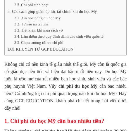
2.5. Chi phí sinh hoạt
3. Các cách giúp giảm áp lực tài chính khi du học Mỹ
3.1. Xin học bổng du học Mỹ
3.2. Tự nấu ăn tại nhà
3.3. Tiết kiệm khi mua sách vở
3.4. Làm thêm theo quy định dành cho sinh viên quốc tế
3.5. Chọn trường tối ưu chi phí
LỜI KHUYÊN TỪ GCP EDUCATION
Không chỉ có nền kinh tế giàu nhất thế giới, Mỹ còn là quốc gia
có giáo dục tiên tiến và hiện đại bậc nhất hiện nay. Du học Mỹ
luôn là ước mơ của rất nhiều bạn học sinh, sinh viên và các bậc
phụ huynh Việt Nam. Vậy
chi phí du học Mỹ
cần bao nhiêu
tiền? Có những loại chi phí quan trọng nào khi du học Mỹ? Hãy
cùng GCP EDUCATION khám phá chi tiết trong bài viết dưới
đây nhé!
1. Chi phí du học Mỹ cần bao nhiêu tiền?