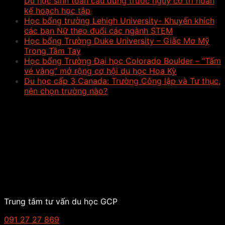
Du học sinh toàn cầu đứng trước nguy cơ trì hoãn
kế hoạch học tập
Học bổng trường Lehigh University- Khuyến khích
các bạn Nữ theo đuổi các ngành STEM
Học bổng Trường Duke University – Giấc Mơ Mỹ
Trong Tầm Tay
Học bổng Trường Đại học Colorado Boulder – “Tấm
vé vàng” mở rộng cơ hội du học Hoa Kỳ
Du học cấp 3 Canada: Trường Công lập và Tư thục,
nên chọn trường nào?
Trung tâm tư vấn du học GCP
091 27 27 869