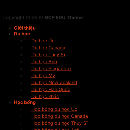
Copyright 2026 ©
GCP EDU Theme
Giới thiệu
Du học
Du học Úc
Du học Canada
Du học Thụy Sĩ
Du học Anh
Du học Singapore
Du học Mỹ
Du học New Zealand
Du học Hàn Quốc
Du học khác
Học bổng
Học bổng du học Úc
Học bổng du học Canada
Học bổng du học Thụy Sĩ