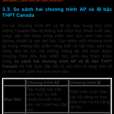
3.3. So sánh hai chương trình AP và IB bậc
THPT Canada
Cả hai chương trình AP và IB tại bậc trung học phổ
thông Canada đều là những lựa chọn học thuật xuất sắc,
cung cấp nền tảng vững chắc cho học sinh trên con
đường chuẩn bị vào đại học. Tuy nhiên, mỗi chương trình
lại mang những đặc điểm riêng biệt về cấu trúc, yêu cầu
cũng như lợi ích mà chúng mang lại. Để chọn được
chương trình phù hợp nhất, học sinh hãy tham khảo
bảng
so sánh hai chương trình AP và IB bậc THPT
Canada
chi tiết dưới đây để có cái nhìn rõ ràng hơn về
sự khác biệt giữa hai lựa chọn này.
Chương trình AP
Chương trình IB
Tập trung vào các
Phát triển toàn diện
môn học cụ thể,
các kỹ năng tư duy,
Mục tiêu
chuẩn bị kiến thức
kiến thức và kỹ năng
cho các môn học đại
xã hội.
học.