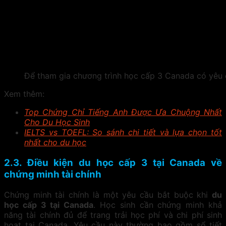
Để tham gia chương trình học cấp 3 Canada có yêu 
Xem thêm:
Top Chứng Chỉ Tiếng Anh Được Ưa Chuộng Nhất
Cho Du Học Sinh
IELTS vs TOEFL: So sánh chi tiết và lựa chọn tốt
nhất cho du học
2.3. Điều kiện du học cấp 3 tại Canada về
chứng minh tài chính
Chứng minh tài chính là một yêu cầu bắt buộc khi
du
học cấp 3 tại Canada
. Học sinh cần chứng minh khả
năng tài chính đủ để trang trải học phí và chi phí sinh
hoạt tại Canada. Yêu cầu này thường bao gồm sổ tiết