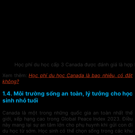
Học phí du học cấp 3 Canada được đánh giá là hợp 
Xem thêm:
Học phí du học Canada là bao nhiêu, có đắt
không?
1.4. Môi trường sống an toàn, lý tưởng cho học
sinh nhỏ tuổi
Canada là một trong những quốc gia an toàn nhất thế
giới, xếp hạng cao trong Global Peace Index 2023. Điều
này mang lại sự an tâm lớn cho phụ huynh khi gửi con đi
du học từ sớm. Học sinh có thể chọn sống trong các khu