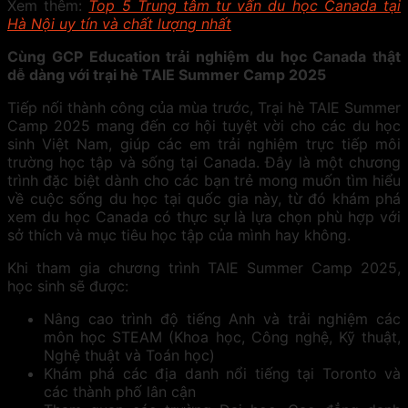
Xem thêm:
Top 5 Trung tâm tư vấn du học Canada tại
Hà Nội uy tín và chất lượng nhất
Cùng GCP Education trải nghiệm du học Canada thật
dễ dàng với trại hè TAIE Summer Camp 2025
Tiếp nối thành công của mùa trước, Trại hè TAIE Summer
Camp 2025 mang đến cơ hội tuyệt vời cho các du học
sinh Việt Nam, giúp các em trải nghiệm trực tiếp môi
trường học tập và sống tại Canada. Đây là một chương
trình đặc biệt dành cho các bạn trẻ mong muốn tìm hiểu
về cuộc sống du học tại quốc gia này, từ đó khám phá
xem du học Canada có thực sự là lựa chọn phù hợp với
sở thích và mục tiêu học tập của mình hay không.
Khi tham gia chương trình TAIE Summer Camp 2025,
học sinh sẽ được:
Nâng cao trình độ tiếng Anh và trải nghiệm các
môn học STEAM (Khoa học, Công nghệ, Kỹ thuật,
Nghệ thuật và Toán học)
Khám phá các địa danh nổi tiếng tại Toronto và
các thành phố lân cận