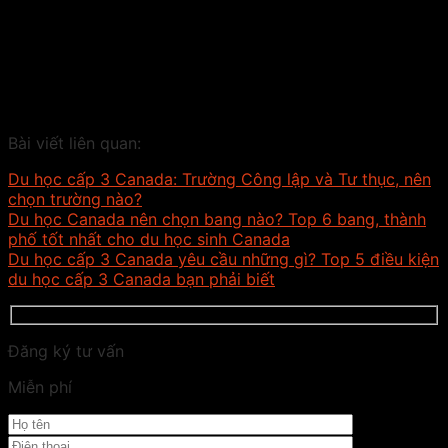
Bài viết liên quan:
Du học cấp 3 Canada: Trường Công lập và Tư thục, nên
chọn trường nào?
Du học Canada nên chọn bang nào? Top 6 bang, thành
phố tốt nhất cho du học sinh Canada
Du học cấp 3 Canada yêu cầu những gì? Top 5 điều kiện
du học cấp 3 Canada bạn phải biết
Đăng ký tư vấn
Miễn phí