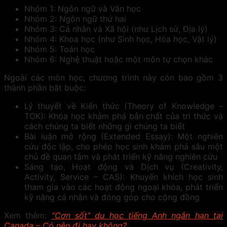
Nhóm 1: Ngôn ngữ và Văn học
Nhóm 2: Ngôn ngữ thứ hai
Nhóm 3: Cá nhân và Xã hội (như Lịch sử, Địa lý)
Nhóm 4: Khoa học (như Sinh học, Hóa học, Vật lý)
Nhóm 5: Toán học
Nhóm 6: Nghệ thuật hoặc một môn tự chọn khác
Ngoài các môn học, chương trình này còn bao gồm 3
thành phần bắt buộc:
Lý thuyết về Kiến thức (Theory of Knowledge –
TOK): Khóa học khám phá bản chất của tri thức và
cách chúng ta biết những gì chúng ta biết
Bài luận mở rộng (Extended Essay): Một nghiên
cứu độc lập, cho phép học sinh khám phá sâu một
chủ đề quan tâm và phát triển kỹ năng nghiên cứu
Sáng tạo, Hoạt động và Dịch vụ (Creativity,
Activity, Service – CAS): Khuyến khích học sinh
tham gia vào các hoạt động ngoại khóa, phát triển
kỹ năng cá nhân và đóng góp cho cộng đồng
Xem thêm:
“Cơn sốt” du học tiếng Anh ngắn hạn tại
Canada – Có nên đi hay không?