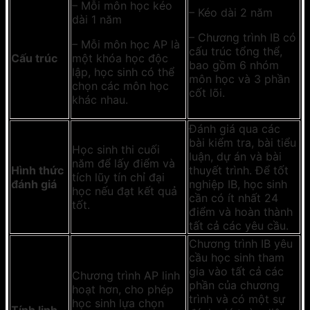
– Mỗi môn học kéo
– Kéo dài 2 năm
dài 1 năm
– Chương trình IB có
– Mỗi môn học AP là
cấu trúc tổng thể,
Cấu trúc
một khóa học độc
bao gồm 6 nhóm
lập, học sinh có thể
môn học và 3 phần
chọn các môn học
cốt lõi.
khác nhau.
Đánh giá qua các
bài kiểm tra, bài tiểu
Học sinh thi cuối
luận, dự án và bài
năm để lấy điểm và
Hình thức
thuyết trình. Để tốt
tích lũy tín chỉ đại
đánh giá
nghiệp IB, học sinh
học nếu đạt kết quả
cần có ít nhất 24
tốt.
điểm và hoàn thành
tất cả các yêu cầu.
Chương trình IB yêu
cầu học sinh tham
gia vào tất cả các
Chương trình AP linh
phần của chương
hoạt hơn, cho phép
trình và có một sự
học sinh lựa chọn