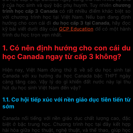
ý của học sinh và quý bậc phụ huynh. Tuy nhiên
chương
trình học cấp 3 Canada
có rất nhiều điểm khác biệt so
với chương trình học tại Việt Nam. Nếu bạn đang định
hướng cho con cái đi
du học cấp 3 tại Canada
, hãy đọc
kỹ bài viết dưới đây của
GCP Education
để có một hành
trình du học trọn vẹn nhất.
1. Có nên định hướng cho con cái du
học Canada ngay từ cấp 3 không?
Hiện nay, Việt Nam đứng thứ 8 về số du học sinh tại
Canada với xu hướng du học Canada bậc THPT ngày
càng tăng cao. Vậy lý do gì khiến đất nước này lại thu
hút du học sinh Việt Nam đến vậy?
1.1. Cơ hội tiếp xúc với nền giáo dục tiên tiến từ
sớm
Canada nổi tiếng với nền giáo dục chất lượng cao, đặc
biệt ở bậc trung học. Chương trình học tại đây kết hợp
hài hòa giữa học thuật, nghệ thuật, và thể thao, giúp học