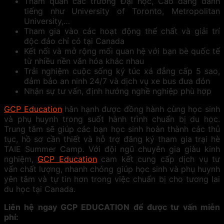
Tham quan các trường Đại học, Cao đẳng danh
tiếng như University of Toronto, Metropolitan
University,…
Tham gia vào các hoạt động thể chất và giải trí
độc đáo chỉ có tại Canada
Kết nối và mở rộng mối quan hệ với bạn bè quốc tế
từ nhiều nền văn hóa khác nhau
Trải nghiệm cuộc sống ký túc xá đẳng cấp 5 sao,
đảm bảo an ninh 24/7 và dịch vụ xe bus đưa đón
Nhận sự tư vấn, định hướng nghề nghiệp phù hợp
GCP Education
hân hạnh được đồng hành cùng học sinh
và phụ huynh trong suốt hành trình chuẩn bị du học.
Trung tâm sẽ giúp các bạn học sinh hoàn thành các thủ
tục, hồ sơ cần thiết và hỗ trợ đăng ký tham gia trại hè
TAIE Summer Camp. Với đội ngũ chuyên gia giàu kinh
nghiệm,
GCP Education
cam kết cung cấp dịch vụ tư
vấn chất lượng, nhanh chóng giúp học sinh và phụ huynh
yên tâm và tự tin hơn trong việc chuẩn bị cho tương lai
du học tại Canada.
Liên hệ ngay GCP EDUCATION để được tư vấn miễn
phí: