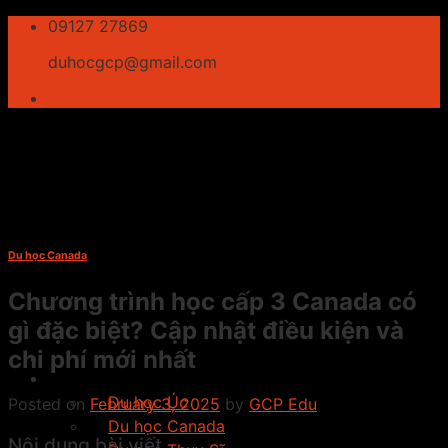
Skip
09127 27869
to
duhocgcp@gmail.com
content
Du học Canada
Chương trình học cấp 3 Canada có
gì đặc biệt? Cập nhật điều kiện và
chi phí mới nhất
Giới thiệu
Du học
Du học Úc
Posted on
February 3, 2025
by
GCP Edu
Du học Canada
Nội dung bài viết