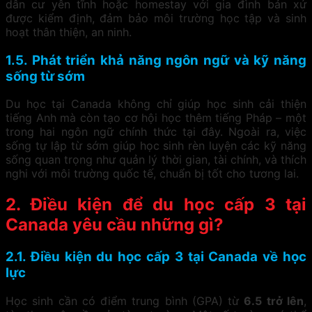
dân cư yên tĩnh hoặc homestay với gia đình bản xứ
được kiểm định, đảm bảo môi trường học tập và sinh
hoạt thân thiện, an ninh.
1.5. Phát triển khả năng ngôn ngữ và kỹ năng
sống từ sớm
Du học tại Canada không chỉ giúp học sinh cải thiện
tiếng Anh mà còn tạo cơ hội học thêm tiếng Pháp – một
trong hai ngôn ngữ chính thức tại đây. Ngoài ra, việc
sống tự lập từ sớm giúp học sinh rèn luyện các kỹ năng
sống quan trọng như quản lý thời gian, tài chính, và thích
nghi với môi trường quốc tế, chuẩn bị tốt cho tương lai.
2. Điều kiện để du học cấp 3 tại
Canada yêu cầu những gì?
2.1. Điều kiện du học cấp 3 tại Canada về học
lực
Học sinh cần có điểm trung bình (GPA) từ
6.5 trở lên
,