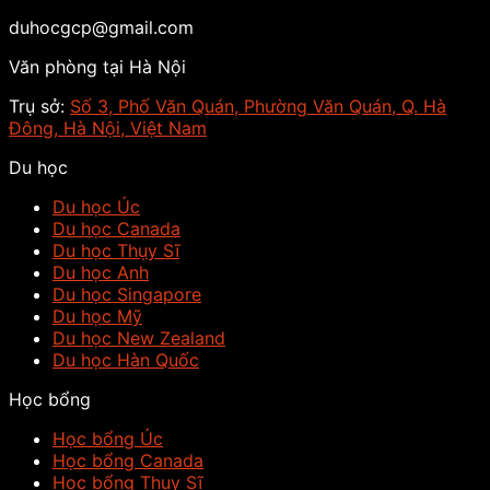
duhocgcp@gmail.com
Văn phòng tại Hà Nội
Trụ sở:
Số 3, Phố Văn Quán, Phường Văn Quán, Q. Hà
Đông, Hà Nội, Việt Nam
Du học
Du học Úc
Du học Canada
Du học Thụy Sĩ
Du học Anh
Du học Singapore
Du học Mỹ
Du học New Zealand
Du học Hàn Quốc
Học bổng
Học bổng Úc
Học bổng Canada
Học bổng Thụy Sĩ