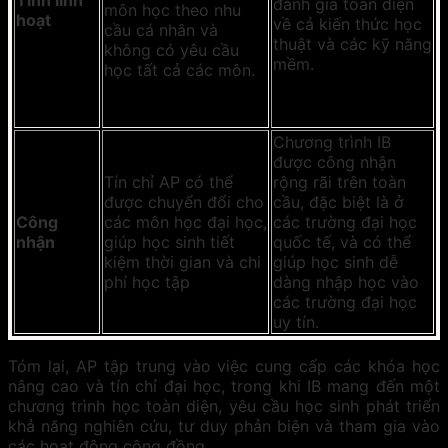
Tính linh
đánh giá toàn diện
môn học theo nhu
hoạt
về cả kiến thức học
cầu cá nhân và
thuật và các kỹ năng
không có yêu cầu
mềm.
học tất cả các môn.
Chương trình IB
được công nhận
Tín chỉ AP có thể
rộng rãi trên toàn
được chuyển đổi cho
cầu, đặc biệt là ở
Công
các môn học đại học,
các trường đại học
nhận
giúp học sinh tiết
quốc tế, và có thể
kiệm thời gian và chi
giúp học sinh dễ
phí học tập
dàng nhập học vào
các trường đại học
uy tín.
Tóm lại, AP tập trung vào việc cung cấp các khóa học
nâng cao và tín chỉ đại học, trong khi IB mang đến một
chương trình học toàn diện, yêu cầu học sinh phát triển
khả năng nghiên cứu, tư duy phản biện và tham gia vào
các hoạt động cộng đồng.