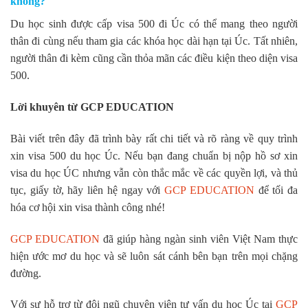
không?
Du học sinh được cấp visa 500 đi Úc có thể mang theo người
thân đi cùng nếu tham gia các khóa học dài hạn tại Úc. Tất nhiên,
người thân đi kèm cũng cần thỏa mãn các điều kiện theo diện visa
500.
Lời khuyên từ GCP EDUCATION
Bài viết trên đây đã trình bày rất chi tiết và rõ ràng về quy trình
xin visa 500 du học Úc. Nếu bạn đang chuẩn bị nộp hồ sơ xin
visa du học ÚC nhưng vẫn còn thắc mắc về các quyền lợi, và thủ
tục, giấy tờ, hãy liên hệ ngay với
GCP EDUCATION
để tối đa
hóa cơ hội xin visa thành công nhé!
GCP EDUCATION
đã giúp hàng ngàn sinh viên Việt Nam thực
hiện ước mơ du học và sẽ luôn sát cánh bên bạn trên mọi chặng
đường.
Với sự hỗ trợ từ đội ngũ chuyên viên tư vấn du học Úc tại
GCP