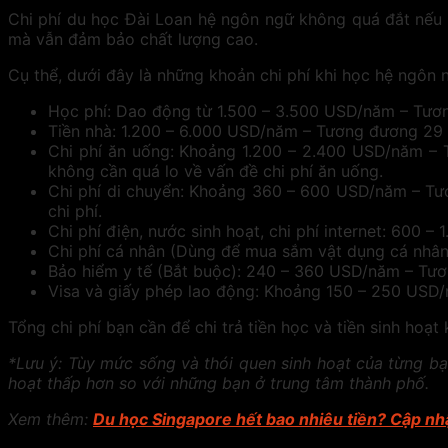
Chi phí du học Đài Loan hệ ngôn ngữ không quá đắt nếu 
mà vẫn đảm bảo chất lượng cao.
Cụ thể, dưới đây là những khoản chi phí khi học hệ ngôn 
Học phí: Dao động từ 1.500 – 3.500 USD/năm – Tươn
Tiền nhà: 1.200 – 6.000 USD/năm – Tương đương 29 – 
Chi phí ăn uống: Khoảng 1.200 – 2.400 USD/năm – 
không cần quá lo về vấn đề chi phí ăn uống.
Chi phí di chuyển: Khoảng 360 – 600 USD/năm – Tươn
chi phí.
Chi phí điện, nước sinh hoạt, chi phí internet: 600
Chi phí cá nhân (Dùng để mua sắm vật dụng cá nhân,
Bảo hiểm y tế (Bắt buộc): 240 – 360 USD/năm – Tươn
Visa và giấy phép lao động: Khoảng 150 – 250 USD/
Tổng chi phí bạn cần để chi trả tiền học và tiền sinh ho
*Lưu ý: Tùy mức sống và thói quen sinh hoạt của từng bạ
hoạt thấp hơn so với những bạn ở trung tâm thành phố.
Xem thêm:
Du học Singapore hết bao nhiêu tiền? Cập nhậ