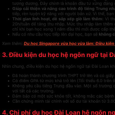
tương đương. Đây chính là khoản đầu tư xứng đáng
Giúp cải thiện và nâng cao trình độ tiếng Trung n
tiếp, rèn luyện kỹ năng với người bản xứ. Vì thế, b
Thời gian linh hoạt, dễ sắp xếp giờ làm thêm:
Vì th
20h/tuần để tăng thu nhập. Mức thu nhập làm thêm có 
chỉ khi bạn học xong 1 năm đầu thì mới được cấp thẻ
Nếu có nhu cầu học tiếp lên đại học, bạn sẽ
không cầ
Xem thêm:
Du học Singapore vừa học vừa làm: Điều kiện 
3.
Điều kiện du học hệ ngôn ngữ tại Đ
Nhìn chung, điều kiện du học hệ ngôn ngữ tại Đài Loan kh
Đã hoàn thành chương trình THPT trở lên và có giấy
Có điểm GPA từ mức khá trở lên (Tối thiểu 6.0 trên 
Không yêu cầu tiếng Trung đầu vào. Một số trường c
với tất cả các trường.
Đảm bảo có một sức khỏe tốt, không mắc các bệnh 
Cần chứng minh tài chính với số dư tài khoản từ 3.00
4.
Chi phí du học Đài Loan hệ ngôn ng