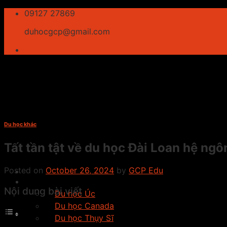
Skip
09127 27869
to
duhocgcp@gmail.com
content
Du học khác
Tất tần tật về du học Đài Loan hệ ng
Posted on
October 26, 2024
by
GCP Edu
Giới thiệu
Du học
Nội dung bài viết
Du học Úc
Du học Canada
Du học Thụy Sĩ