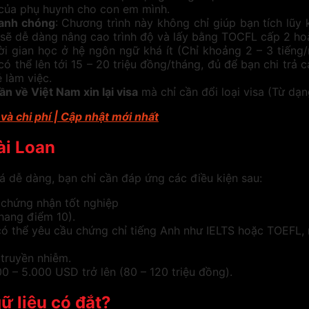
 của phụ huynh cho con em mình.
hanh chóng
: Chương trình này không chỉ giúp bạn tích lũy 
ạn sẽ dễ dàng nâng cao trình độ và lấy bằng TOCFL cấp 2 ho
ời gian học ở hệ ngôn ngữ khá ít (Chỉ khoảng 2 – 3 tiếng
thể lên tới 15 – 20 triệu đồng/tháng, đủ để bạn chi trả cá
 làm việc.
n về Việt Nam xin lại visa
mà chỉ cần đổi loại visa (Từ dạn
và chi phí | Cập nhật mới nhất
ài Loan
á dễ dàng, bạn chỉ cần đáp ứng các điều kiện sau:
 chứng nhận tốt nghiệp
thang điểm 10).
ó thể yêu cầu chứng chỉ tiếng Anh như IELTS hoặc TOEFL, 
truyền nhiễm.
0 – 5.000 USD trở lên (80 – 120 triệu đồng).
ữ liệu có đắt?