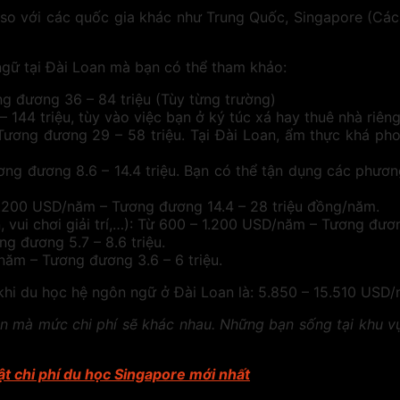
so với các quốc gia khác như Trung Quốc, Singapore (Các
ngữ tại Đài Loan mà bạn có thể tham khảo:
g đương 36 – 84 triệu (Tùy từng trường)
144 triệu, tùy vào việc bạn ở ký túc xá hay thuê nhà riêng
Tương đương 29 – 58 triệu. Tại Đài Loan, ẩm thực khá ph
g đương 8.6 – 14.4 triệu. Bạn có thể tận dụng các phương
 – 1.200 USD/năm – Tương đương 14.4 – 28 triệu đồng/năm.
 vui chơi giải trí,…): Từ 600 – 1.200 USD/năm – Tương đươn
g đương 5.7 – 8.6 triệu.
năm – Tương đương 3.6 – 6 triệu.
ạt khi du học hệ ngôn ngữ ở Đài Loan là: 5.850 – 15.510 US
n mà mức chi phí sẽ khác nhau. Những bạn sống tại khu vực
t chi phí du học Singapore mới nhất