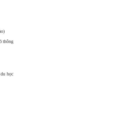
ào)
õ thông
a du học