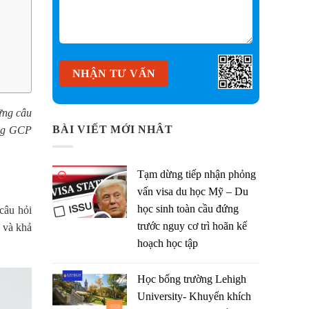
ững câu
BÀI VIẾT MỚI NHÂT
ùng GCP
Tạm dừng tiếp nhận phỏng
vấn visa du học Mỹ – Du
học sinh toàn cầu đứng
câu hỏi
trước nguy cơ trì hoãn kế
a và khả
hoạch học tập
Học bổng trường Lehigh
University- Khuyến khích