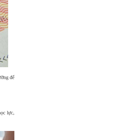
lưỡng để
học lực,