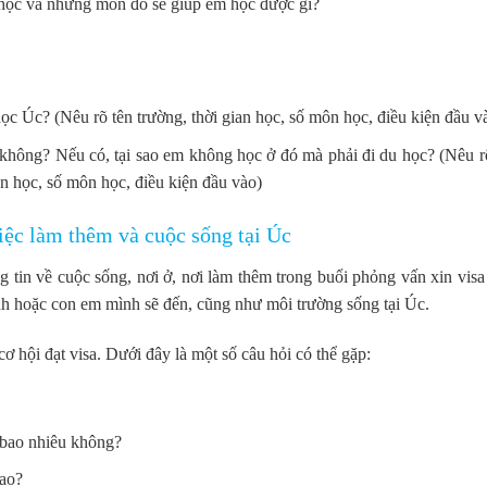
học và những môn đó sẽ giúp em học được gì?
c Úc? (Nêu rõ tên trường, thời gian học, số môn học, điều kiện đầu v
không? Nếu có, tại sao em không học ở đó mà phải đi du học? (Nêu r
ian học, số môn học, điều kiện đầu vào)
việc làm thêm và cuộc sống tại Úc
g tin về cuộc sống, nơi ở, nơi làm thêm trong buổi phỏng vấn xin vis
nh hoặc con em mình sẽ đến, cũng như môi trường sống tại Úc.
cơ hội đạt visa. Dưới đây là một số câu hỏi có thể gặp:
 bao nhiêu không?
sao?