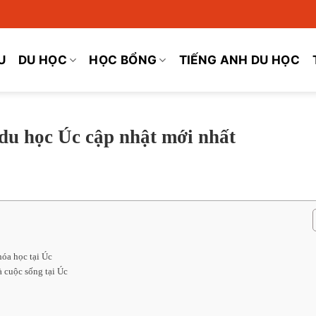
U
DU HỌC
HỌC BỔNG
TIẾNG ANH DU HỌC
du học Úc cập nhật mới nhất
hóa học tại Úc
à cuộc sống tại Úc