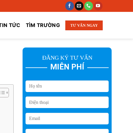
TIN TỨC
TÌM TRƯỜNG
TƯ VẤN NGAY
ĐĂNG KÝ TƯ VẤN
MIỄN PHÍ