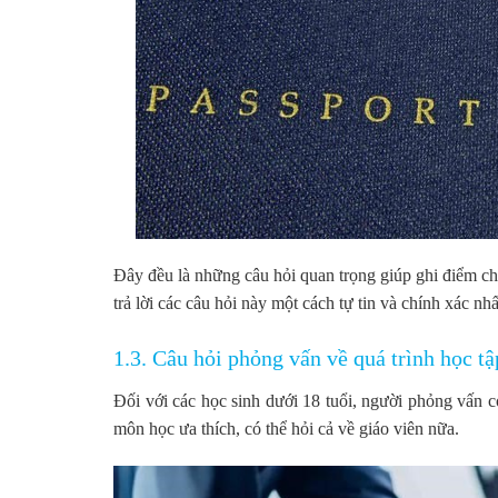
Đây đều là những câu hỏi quan trọng giúp ghi điểm ch
trả lời các câu hỏi này một cách tự tin và chính xác nhấ
1.3. Câu hỏi phỏng vấn về quá trình học t
Đối với các học sinh dưới 18 tuổi, người phỏng vấn có
môn học ưa thích, có thể hỏi cả về giáo viên nữa.