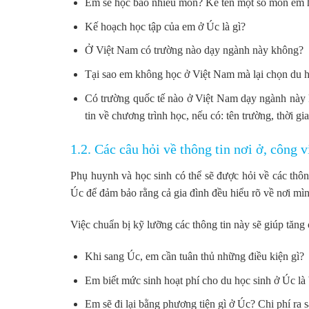
Em sẽ học bao nhiêu môn? Kể tên một số môn em 
Kế hoạch học tập của em ở Úc là gì?
Ở Việt Nam có trường nào dạy ngành này không?
Tại sao em không học ở Việt Nam mà lại chọn du họ
Có trường quốc tế nào ở Việt Nam dạy ngành này 
tin về chương trình học, nếu có: tên trường, thời g
1.2. Các câu hỏi về thông tin nơi ở, công 
Phụ huynh và học sinh có thể sẽ được hỏi về các thôn
Úc để đảm bảo rằng cả gia đình đều hiểu rõ về nơi mì
Việc chuẩn bị kỹ lưỡng các thông tin này sẽ giúp tăng 
Khi sang Úc, em cần tuân thủ những điều kiện gì?
Em biết mức sinh hoạt phí cho du học sinh ở Úc là
Em sẽ đi lại bằng phương tiện gì ở Úc? Chi phí ra 