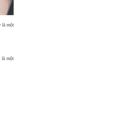
y là một
 là một