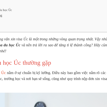
du học Úc
ng
ng vấn xin visa Úc là một trong những vòng quan trọng nhất. Vậy nh
sa du học Úc
và nên trả lời ra sao để tăng tỉ lệ thành công? Hãy c
nhé!
du học Úc thường gặp
c Úc
nằm ở sự chuẩn bị kỹ lưỡng. Điều này bao gồm việc nắm rõ các 
học, trường học và nơi bạn sẽ sống, cũng như quy trình nộp đơn xin vis