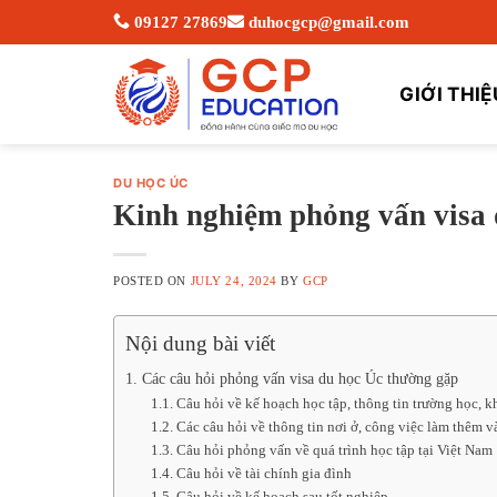
Skip
09127 27869
duhocgcp@gmail.com
to
content
GIỚI THIỆ
DU HỌC ÚC
Kinh nghiệm phỏng vấn visa 
POSTED ON
JULY 24, 2024
BY
GCP
Nội dung bài viết
1. Các câu hỏi phỏng vấn visa du học Úc thường gặp
1.1. Câu hỏi về kế hoạch học tập, thông tin trường học, k
1.2. Các câu hỏi về thông tin nơi ở, công việc làm thêm v
1.3. Câu hỏi phỏng vấn về quá trình học tập tại Việt Nam
1.4. Câu hỏi về tài chính gia đình
1.5. Câu hỏi về kế hoạch sau tốt nghiệp