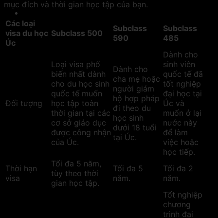
mục đích và thời gian học tập của bạn.
Các loại
Subclass
Subclass
visa du học
Subclass 500
590
485
Úc
Dành cho
Loại visa phổ
sinh viên
Dành cho
biến nhất dành
quốc tế đã
cha mẹ hoặc
cho du học sinh
tốt nghiệp
người giám
quốc tế muốn
đại học tại
hộ hợp pháp
Đối tượng
học tập toàn
Úc và
đi theo du
thời gian tại các
muốn ở lại
học sinh
cơ sở giáo dục
nước này
dưới 18 tuổi
được công nhận
để làm
tại Úc.
của Úc.
việc hoặc
học tiếp.
Tối đa 5 năm,
Thời hạn
Tối đa 5
Tối đa 2
tùy theo thời
visa
năm.
năm.
gian học tập.
Tốt nghiệp
chương
trình đại