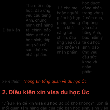
học được
Thư mời nhập
Là cha mẹ
công nhận
học, đáp ứng
hoặc người
trong vòng
yêu cầu tiếng
giám hộ hợp
2 năm qua,
Anh, chứng
pháp, chứng
đáp ứng
minh khả năng
minh khả
yêu cầu
Điều kiện
tài chính, bảo
năng tài
tiếng Anh,
hiểm y tế du
chính, đáp
bảo hiểm y
học sinh, đáp
ứng yêu cầu
tế du học
ứng yêu cầu
sức khỏe và
sinh, đáp
sức khỏe và
nhân phẩm.
ứng yêu
nhân phẩm.
cầu sức
khỏe và
nhân
phẩm.
Xem thêm:
Thông tin tổng quan về du học Úc
2. Điều kiện xin visa du học Úc
“Điều kiện để xin
visa du học Úc
có khó không?” luôn là
mối quan tâm hàng đầu của các bạn học sinh, sinh viên