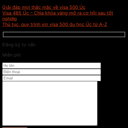
Giải đáp mọi thắc mắc về visa 500 Úc
Visa 485 Úc – Chìa khóa vàng mở ra cơ hội sau tốt
nghiệp
Thủ tục, quy trình xin visa 500 du học Úc từ A-Z
Đăng ký tư vấn
Miễn phí