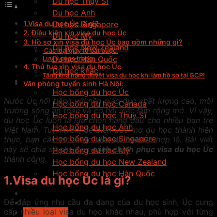
Du học Thụy Sĩ
Du học Anh
Du học Singapore
1.Visa du học Úc là gì?
2. Điều kiện xin visa du học Úc
Du học Mỹ
3. Hồ sơ xin visa du học Úc bao gồm những gì?
Du học New Zealand
Các loại giấy tờ bắt buộc:
Du học Hàn Quốc
Lưu ý quan trọng:
4. Thủ tục xin visa du học Úc
Du học khác
Tăng khả năng duyệt visa du học khi làm hồ sơ tại GCP!
Học bổng
Văn phòng tuyển sinh Hà Nội:
Học bổng du học Úc
Nước Úc nổi tiếng với nền giáo dục chất lượng cao, môi
Học bổng du học Canada
trường sống an toàn và cơ hội việc làm rộng mở. Vì vậy,
Học bổng du học Thụy Sĩ
du học Úc luôn là lựa chọn hàng đầu cho nhiều bạn trẻ
Học bổng du học Anh
Việt Nam. Tuy nhiên, để biến ước mơ du học thành hiện
Học bổng du học Singapore
thực, bạn cần xin được
visa du học Úc
hợp lệ. Bài viết
này sẽ chia sẻ cho bạn
cách chinh phục visa du học Úc
Học bổng du học Mỹ
thành công.
Học bổng du học New Zealand
Học bổng du học Hàn Quốc
1.Visa du học Úc là gì?
Tiếng anh du học
Tin Tức
Để đáp ứng nhu cầu đa dạng của du học sinh, Úc cung
Tìm trường
cấp nhiều loại visa du học khác nhau, phù hợp với từng
Tư vấn ngay