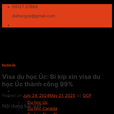
Skip
09127 27869
to
duhocgcp@gmail.com
content
Du học Úc
Visa du học Úc: Bí kíp xin visa du
học Úc thành công 99%
Giới thiệu
Posted on
July 24, 2024
May 21, 2025
by
GCP
Du học
Du học Úc
Nội dung bài viết
Du học Canada