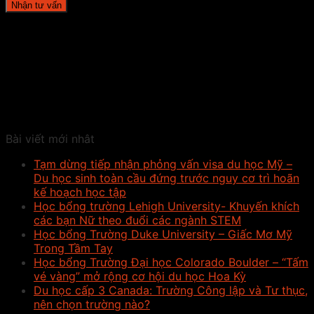
Bài viết mới nhât
Tạm dừng tiếp nhận phỏng vấn visa du học Mỹ –
Du học sinh toàn cầu đứng trước nguy cơ trì hoãn
kế hoạch học tập
Học bổng trường Lehigh University- Khuyến khích
các bạn Nữ theo đuổi các ngành STEM
Học bổng Trường Duke University – Giấc Mơ Mỹ
Trong Tầm Tay
Học bổng Trường Đại học Colorado Boulder – “Tấm
vé vàng” mở rộng cơ hội du học Hoa Kỳ
Du học cấp 3 Canada: Trường Công lập và Tư thục,
nên chọn trường nào?